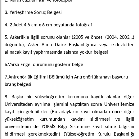
2. Nüfus cüzdanı aslı ve fotokopisi
3. Yerleştirme Sonuç Belgesi
4. 2 Adet 4,5 cm x 6 cm boyutunda fotoğraf
5.
Askerlikle ilgili sorunu olanlar
(2005 ve öncesi (2004, 2003…)
doğumlu),
Asker Alma Daire Başkanlığınca veya e-devletten
alınacak kayıt yaptırmasında sakınca yoktur belgesi
6.Varsa Engel durumunu gösterir belge
7.Antrenörlük Eğitimi Bölümü için Antrenörlük sınavı başvuru
branş belgesi
8. Başka bir yükseköğretim kurumuna kayıtlı olanlar diğer
Üniversiteden ayrılma işlemini yaptıktan sonra Üniversitemize
kayıt için gelebilirler (Bu adayların kayıt olmadan önce diğer
yükseköğretim kurumundan kaydını sildirmesi ve ilgili
üniversitenin de YÖKSİS Bilgi Sistemine kayıt silme bilgisini
bildirmesi gerekmektedir.) (Yükseköğretim Kurulu Başkanlığı